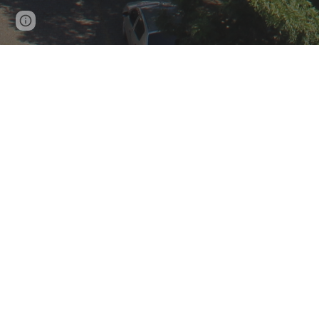
Page
Google Sites
Report abuse
updated